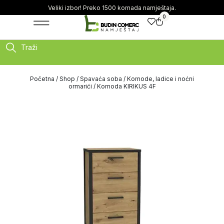
Veliki izbor! Preko 1500 komada namještaja.
0
Traži
Početna
/
Shop
/
Spavaća soba
/
Komode, ladice i noćni
ormarići
/ Komoda KIRIKUS 4F