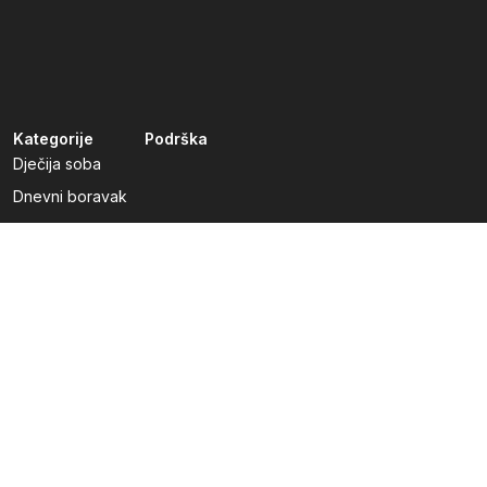
Kategorije
Podrška
Dječija soba
Dnevni boravak
Kuhinje po mjeri
Predsoblja
Radna soba
Spavaća soba