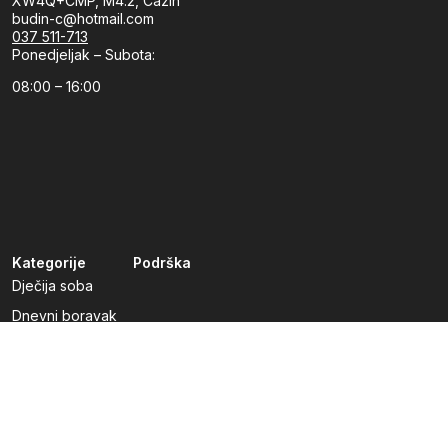
XW4Q+CMP, M4.2, Cazin
budin-c@hotmail.com
037 511-713
Ponedjeljak – Subota:
08:00 – 16:00
Kategorije
Podrška
Dječija soba
Dnevni boravak
Kuhinje po mjeri
Predsoblja
Radna soba
Spavaća soba