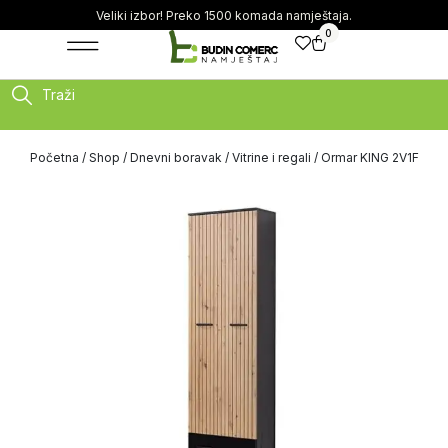
Veliki izbor! Preko 1500 komada namještaja.
0
Traži
Početna
/
Shop
/
Dnevni boravak
/
Vitrine i regali
/ Ormar KING 2V1F