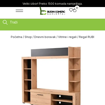
Veliki izbor! Preko 1500 komada namještaja.
0
Traži
Početna
/
Shop
/
Dnevni boravak
/
Vitrine i regali
/ Regal RUBI