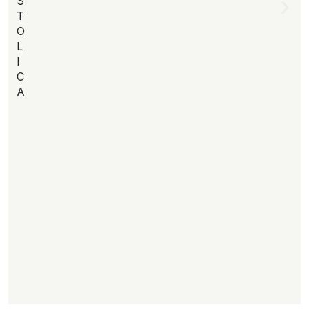
S
T
O
L
I
C
A