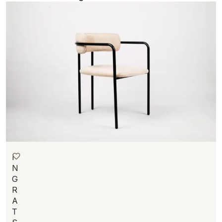
I
N
G
R
A
T