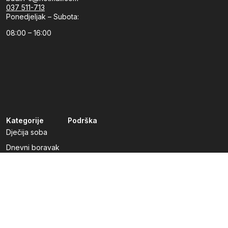
037 511-713
Ponedjeljak – Subota:
08:00 – 16:00
Kategorije
Podrška
Dječija soba
Dnevni boravak
Kuhinje po mjeri
Predsoblja
Radna soba
Spavaća soba