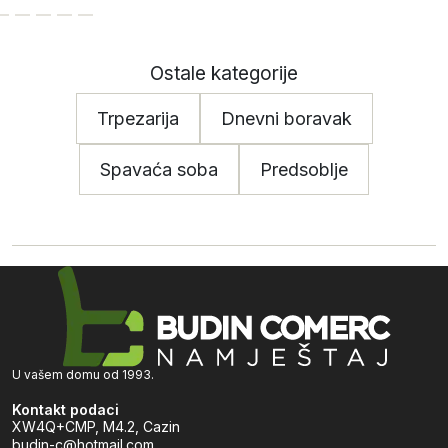
Ostale kategorije
Trpezarija
Dnevni boravak
Spavaća soba
Predsoblje
U vašem domu od 1993.
Kontakt podaci
XW4Q+CMP, M4.2, Cazin
budin-c@hotmail.com