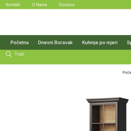
Kontakt
O Nama
Dostava
Početna
Dnevni Boravak
Kuhinje po mjeri
S
Traži
Poče