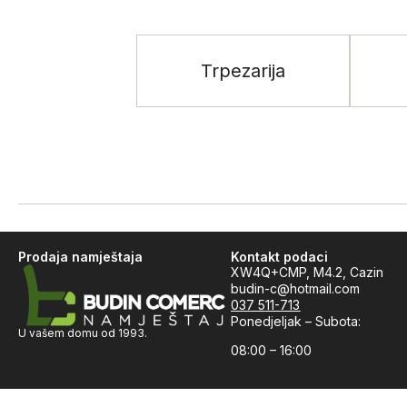
Trpezarija
Prodaja namještaja
Kontakt podaci
XW4Q+CMP, M4.2, Cazin
budin-c@hotmail.com
037 511-713
Ponedjeljak – Subota:
U vašem domu od 1993.
08:00 – 16:00