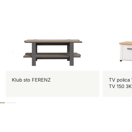
ub sto FERENZ
TV polica VALENC
TV 150 3K1F