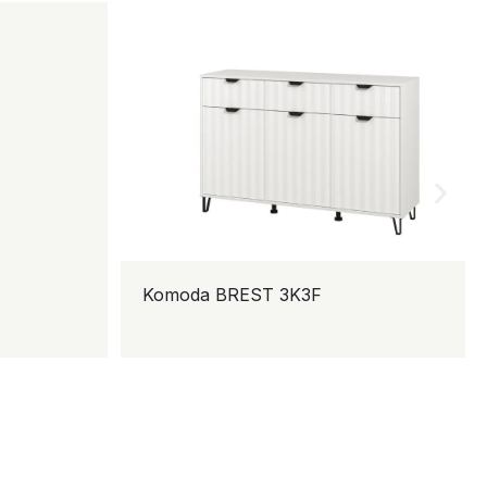
Komoda BREST 3K3F
Noćni 
NO2F