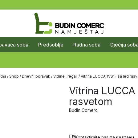
pavaća soba
Predsoblje
Radna soba
Dječija sob
tna
/
Shop
/
Dnevni boravak
/
Vitrine i regali
/ Vitrina LUCCA 1VS1F sa led ras
Vitrina LUCCA 
rasvetom
Budin Comerc
Kontaktirajte nas
za dostavu.