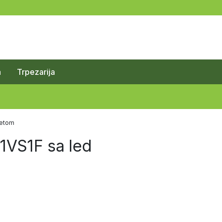
a
Trpezarija
vetom
1VS1F sa led