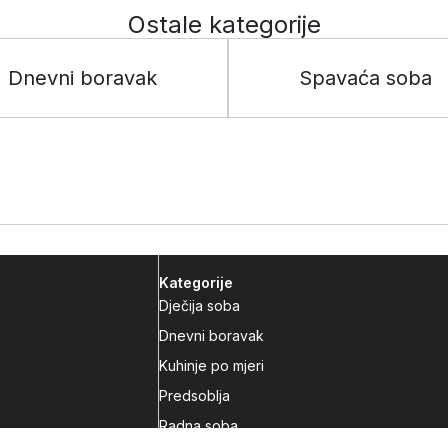
Ostale kategorije
Dnevni boravak
Spavaća soba
Kategorije
Dječija soba
Dnevni boravak
Kuhinje po mjeri
Predsoblja
Radna soba