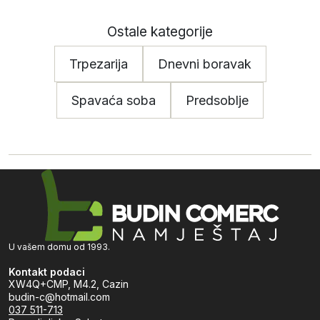
Ostale kategorije
Trpezarija
Dnevni boravak
Spavaća soba
Predsoblje
U vašem domu od 1993.
Kontakt podaci
XW4Q+CMP, M4.2, Cazin
budin-c@hotmail.com
037 511-713