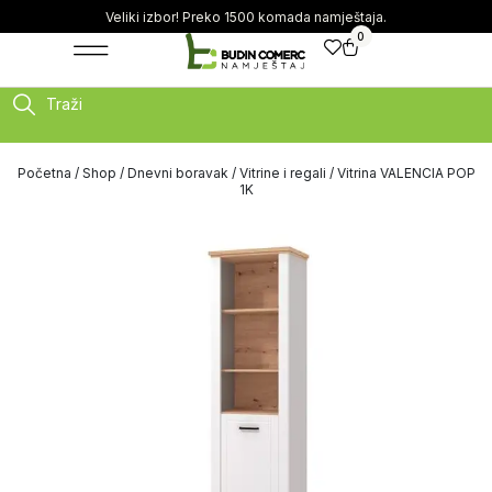
Veliki izbor! Preko 1500 komada namještaja.
0
Traži
Početna
/
Shop
/
Dnevni boravak
/
Vitrine i regali
/ Vitrina VALENCIA POP
1K