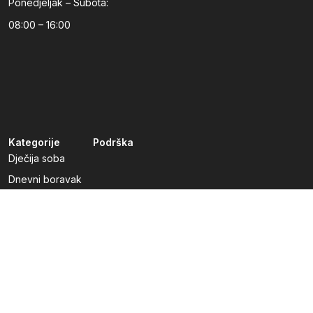
Ponedjeljak – Subota:
08:00 – 16:00
Kategorije
Podrška
Dječija soba
Dnevni boravak
Kuhinje po mjeri
Predsoblja
Radna soba
Spavaća soba