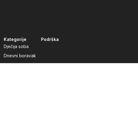
Kategorije
Podrška
Dječija soba
Dnevni boravak
Kuhinje po mjeri
Predsoblja
Radna soba
Spavaća soba