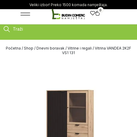
Veliki izbor! Preko 1500 komada namještaja.
0
Traži
Početna
/
Shop
/
Dnevni boravak
/
Vitrine i regali
/ Vitrina VANDEA 2K2F
VS1 131