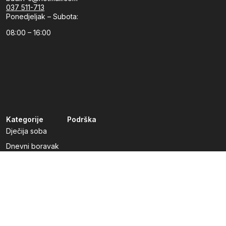
037 511-713
Ponedjeljak – Subota:
08:00 – 16:00
Kategorije
Podrška
Dječija soba
Dnevni boravak
Kuhinje po mjeri
Predsoblja
Radna soba
Spavaća soba