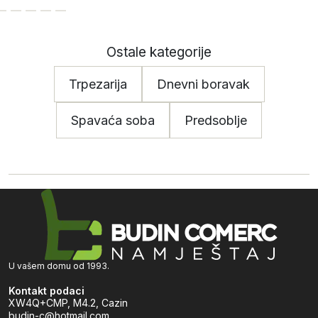
Ostale kategorije
Trpezarija
Dnevni boravak
Spavaća soba
Predsoblje
U vašem domu od 1993.
Kontakt podaci
XW4Q+CMP, M4.2, Cazin
budin-c@hotmail.com