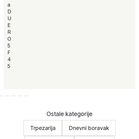
a
D
U
E
R
O
5
F
4
5
Ostale kategorije
Trpezarija
Dnevni boravak