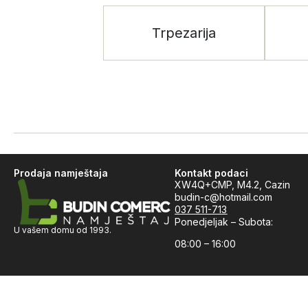
Trpezarija
Prodaja namještaja
Kontakt podaci
XW4Q+CMP, M4.2, Cazin
budin-c@hotmail.com
037 511-713
Ponedjeljak – Subota:
U vašem domu od 1993.
08:00 – 16:00