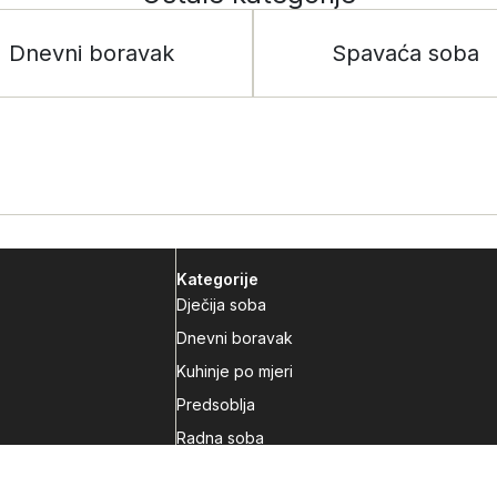
Dnevni boravak
Spavaća soba
Kategorije
Dječija soba
Dnevni boravak
Kuhinje po mjeri
Predsoblja
Radna soba
Spavaća soba