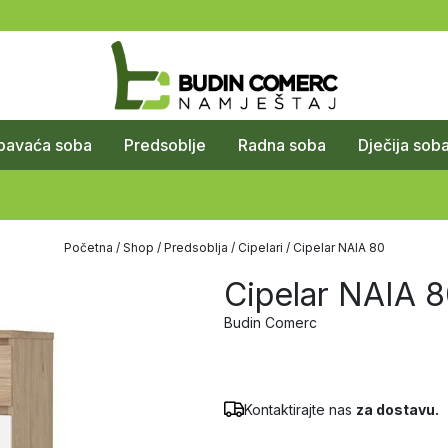
pavaća soba
Predsoblje
Radna soba
Dječija sob
Početna
/
Shop
/
Predsoblja
/
Cipelari
/ Cipelar NAIA 80
Cipelar NAIA 
Budin Comerc
Kontaktirajte nas
za dostavu.