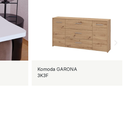
Melod
Noćni ormarić
ALERIA NO1F