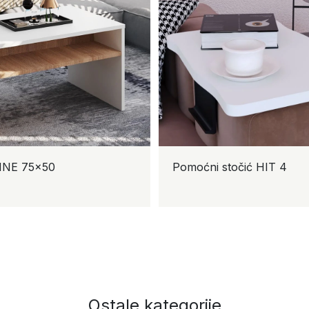
A
Komoda MARRON
106 2K2F2V
Ostale kategorije