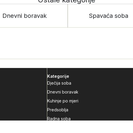
Dnevni boravak
Spavaća soba
Kategorije
Dječija soba
Dnevni boravak
Kuhinje po mjeri
Predsoblja
Radna soba
Spavaća soba