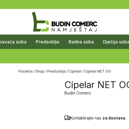
pavaća soba
Predsoblje
Radna soba
Dječija sob
Početna
/
Shop
/
Predsoblja
/
Cipelari
/ Cipelar NET OG
Cipelar NET O
Budin Comerc
Kontaktirajte nas
za dostavu.