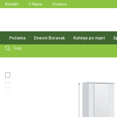
Kontakt
O Nama
Dostava
Početna
Dnevni Boravak
Kuhinje po mjeri
S
Traži