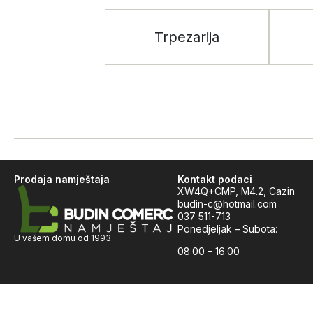
Trpezarija
Prodaja namještaja
Kontakt podaci
XW4Q+CMP, M4.2, Cazin
budin-c@hotmail.com
037 511-713
Ponedjeljak – Subota:
U vašem domu od 1993.
08:00 – 16:00