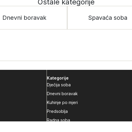
Ostale kategorije
Dnevni boravak
Spavaća soba
Kategorije
Dječija soba
Dnevni boravak
Kuhinje po mjeri
Predsoblja
Radna soba
Spavaća soba