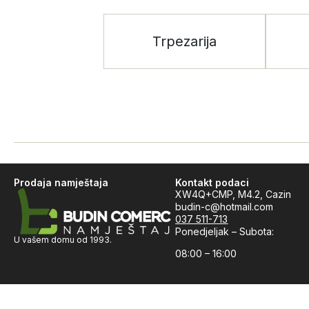
Trpezarija
Prodaja namještaja
Kontakt podaci
XW4Q+CMP, M4.2, Cazin
budin-c@hotmail.com
037 511-713
Ponedjeljak – Subota:
U vašem domu od 1993.
08:00 – 16:00