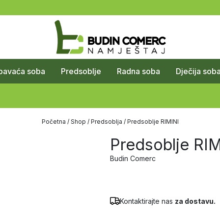
pavaća soba
Predsoblje
Radna soba
Dječija sob
Početna
/
Shop
/
Predsoblja
/ Predsoblje RIMINI
Predsoblje RIM
Budin Comerc
Kontaktirajte nas
za dostavu.