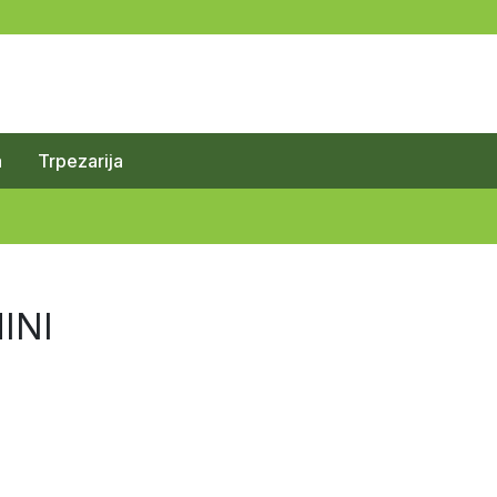
a
Trpezarija
INI