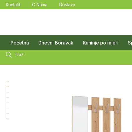
Kontakt
O Nama
Dostava
Početna
Dnevni Boravak
Kuhinje po mjeri
S
Traži