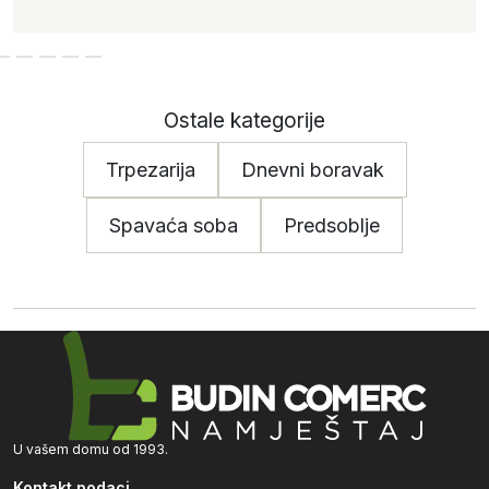
Ostale kategorije
Trpezarija
Dnevni boravak
Spavaća soba
Predsoblje
U vašem domu od 1993.
Kontakt podaci