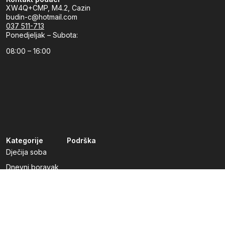
XW4Q+CMP, M4.2, Cazin
budin-c@hotmail.com
037 511-713
Ponedjeljak – Subota:
08:00 – 16:00
Kategorije
Podrška
Dječija soba
Dnevni boravak
Kuhinje po mjeri
Predsoblja
Radna soba