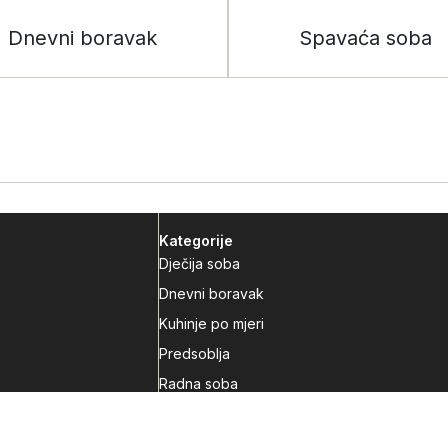
Dnevni boravak
Spavaća soba
Kategorije
Dječija soba
Dnevni boravak
Kuhinje po mjeri
Predsoblja
Radna soba
Spavaća soba