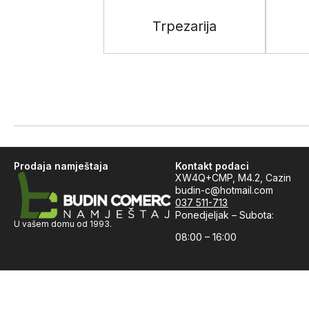
Trpezarija
Prodaja namještaja
Kontakt podaci
XW4Q+CMP, M4.2, Cazin
budin-c@hotmail.com
037 511-713
Ponedjeljak – Subota:
U vašem domu od 1993.
08:00 – 16:00