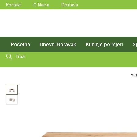
Kontakt
O Nama
Dostava
Početna
Dnevni Boravak
Kuhinje po mjeri
S
Traži
Po