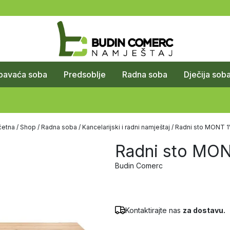
pavaća soba
Predsoblje
Radna soba
Dječija sob
četna
/
Shop
/
Radna soba
/
Kancelarijski i radni namještaj
/ Radni sto MONT 
Radni sto MO
Budin Comerc
Kontaktirajte nas
za dostavu.