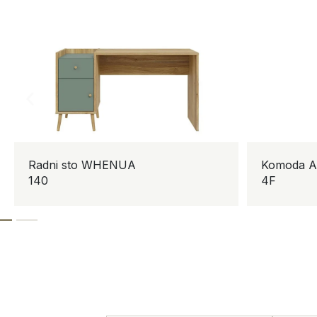
Radni sto WHENUA
Komoda ARB
140
4F