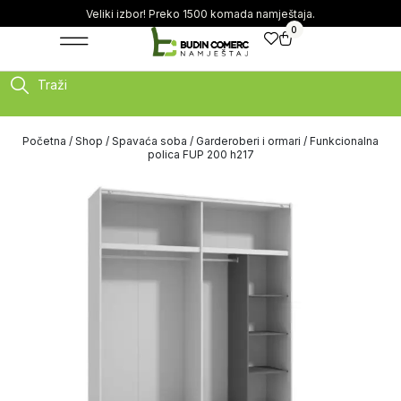
Veliki izbor! Preko 1500 komada namještaja.
0
Traži
Početna
/
Shop
/
Spavaća soba
/
Garderoberi i ormari
/ Funkcionalna
polica FUP 200 h217