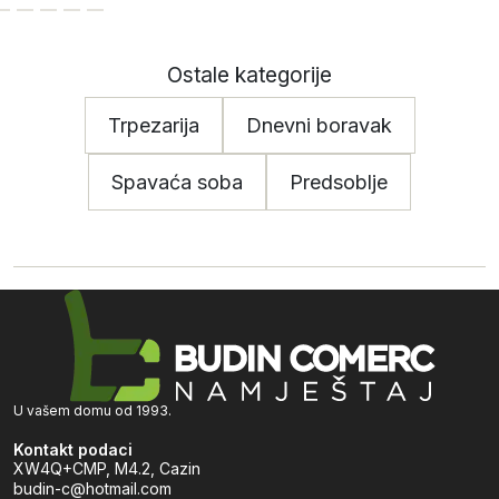
Ostale kategorije
Trpezarija
Dnevni boravak
Spavaća soba
Predsoblje
U vašem domu od 1993.
Kontakt podaci
XW4Q+CMP, M4.2, Cazin
budin-c@hotmail.com