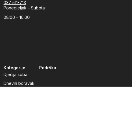
037 511-713
Ponedjeljak – Subota:
08:00 – 16:00
Kategorije
Podrška
Dječija soba
Dnevni boravak
Kuhinje po mjeri
Predsoblja
Radna soba
Spavaća soba