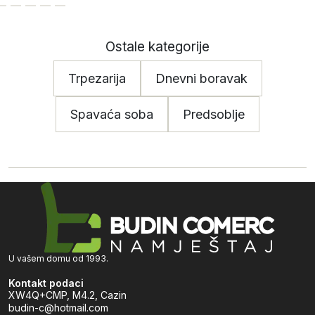
Ostale kategorije
Trpezarija
Dnevni boravak
Spavaća soba
Predsoblje
U vašem domu od 1993.
Kontakt podaci
XW4Q+CMP, M4.2, Cazin
budin-c@hotmail.com