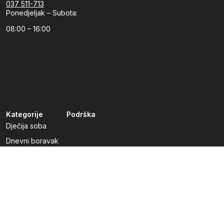
037 511-713
Ponedjeljak – Subota:
08:00 – 16:00
Kategorije
Podrška
Dječija soba
Dnevni boravak
Kuhinje po mjeri
Predsoblja
Radna soba
Spavaća soba