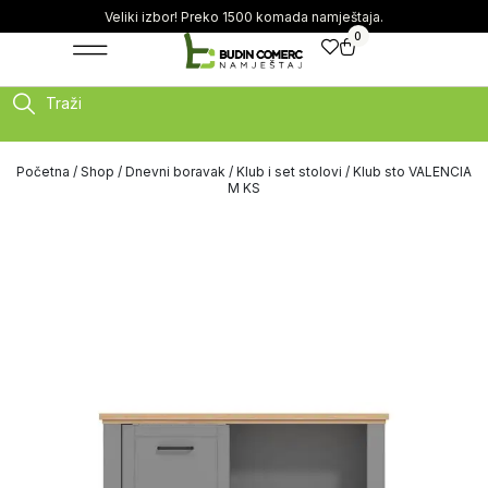
Veliki izbor! Preko 1500 komada namještaja.
0
Traži
Početna
/
Shop
/
Dnevni boravak
/
Klub i set stolovi
/ Klub sto VALENCIA
M KS