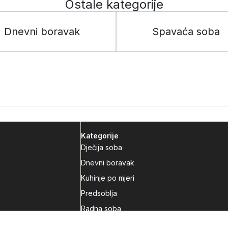
Ostale kategorije
Dnevni boravak
Spavaća soba
Kategorije
Dječija soba
Dnevni boravak
Kuhinje po mjeri
Predsoblja
Radna soba
Spavaća soba