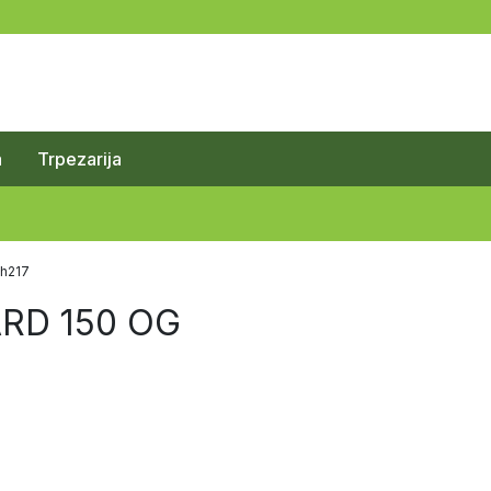
a
Trpezarija
 h217
ARD 150 OG