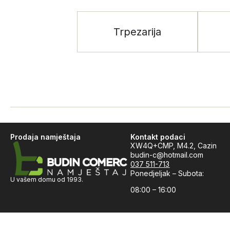
Trpezarija
Prodaja namještaja
Kontakt podaci
XW4Q+CMP, M4.2, Cazin
budin-c@hotmail.com
037 511-713
Ponedjeljak – Subota:
U vašem domu od 1993.
08:00 – 16:00