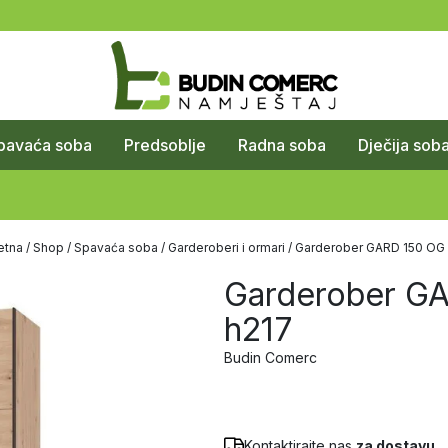
pavaća soba
Predsoblje
Radna soba
Dječija sob
etna
/
Shop
/
Spavaća soba
/
Garderoberi i ormari
/ Garderober GARD 150 OG
Garderober G
h217
Budin Comerc
Kontaktirajte nas
za dostavu.