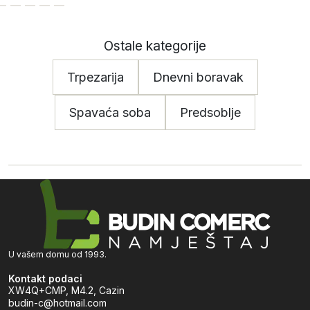
Ostale kategorije
Trpezarija
Dnevni boravak
Spavaća soba
Predsoblje
U vašem domu od 1993.
Kontakt podaci
XW4Q+CMP, M4.2, Cazin
budin-c@hotmail.com