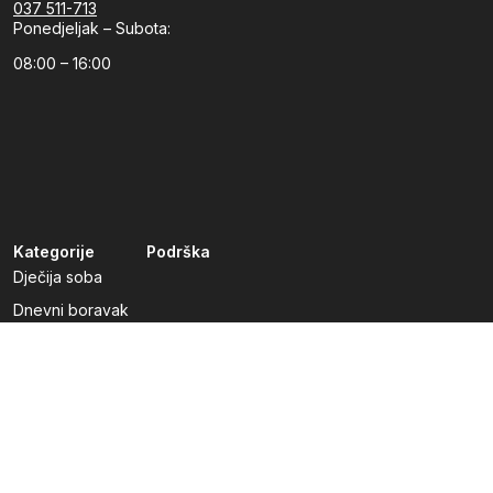
037 511-713
Ponedjeljak – Subota:
08:00 – 16:00
Kategorije
Podrška
Dječija soba
Dnevni boravak
Kuhinje po mjeri
Predsoblja
Radna soba
Spavaća soba