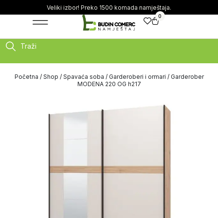
Veliki izbor! Preko 1500 komada namještaja.
0
Traži
Početna
/
Shop
/
Spavaća soba
/
Garderoberi i ormari
/ Garderober
MODENA 220 OG h217