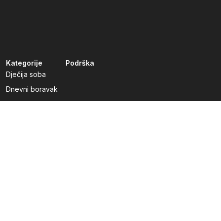
Kategorije
Podrška
Dječija soba
Dnevni boravak
Kuhinje po mjeri
Predsoblja
Radna soba
Spavaća soba