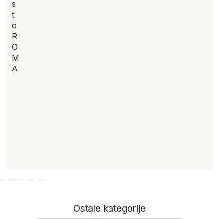
s
t
o
R
O
M
A
Ostale kategorije