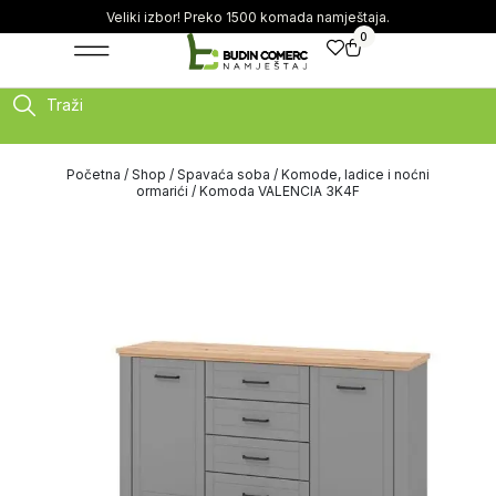
Veliki izbor! Preko 1500 komada namještaja.
0
Traži
Početna
/
Shop
/
Spavaća soba
/
Komode, ladice i noćni
ormarići
/ Komoda VALENCIA 3K4F