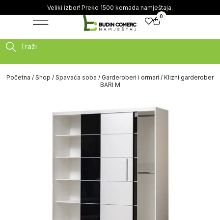
Veliki izbor! Preko 1500 komada namještaja.
0
Traži
Početna
/
Shop
/
Spavaća soba
/
Garderoberi i ormari
/ Klizni garderober
BARI M