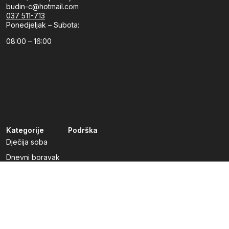
budin-c@hotmail.com
037 511-713
Ponedjeljak – Subota:
08:00 – 16:00
Kategorije
Podrška
Dječija soba
Dnevni boravak
Kuhinje po mjeri
Predsoblja
Radna soba
Spavaća soba