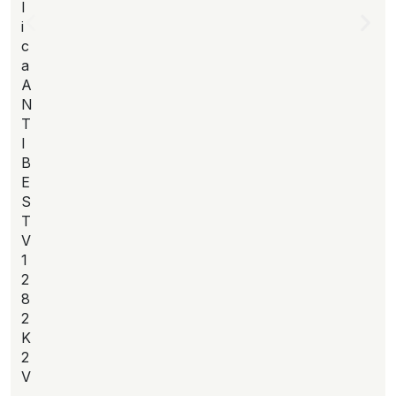
l
i
c
a
A
N
T
I
B
E
S
T
V
1
2
8
2
K
2
V