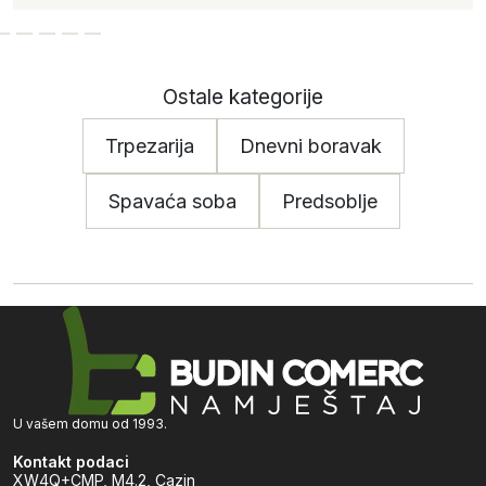
Ostale kategorije
Trpezarija
Dnevni boravak
Spavaća soba
Predsoblje
U vašem domu od 1993.
Kontakt podaci
XW4Q+CMP, M4.2, Cazin