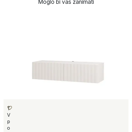
Moglo bi vas zanimati
T
V
p
o