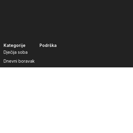
Kategorije
Podrška
Dječija soba
Dnevni boravak
Kuhinje po mjeri
Predsoblja
Radna soba
Spavaća soba