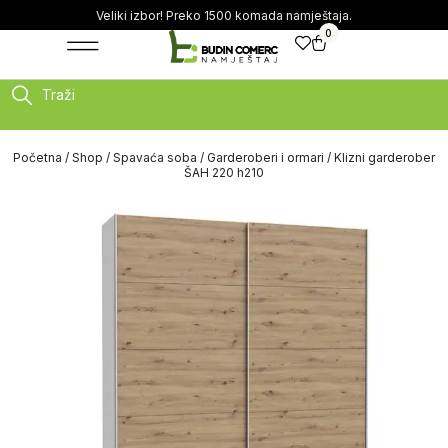
Veliki izbor! Preko 1500 komada namještaja.
0
Traži
Početna
/
Shop
/
Spavaća soba
/
Garderoberi i ormari
/ Klizni garderober
ŠAH 220 h210