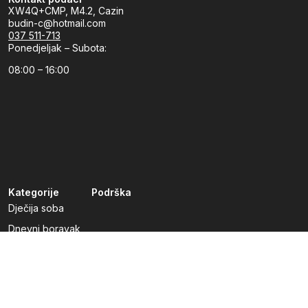
XW4Q+CMP, M4.2, Cazin
budin-c@hotmail.com
037 511-713
Ponedjeljak – Subota:
08:00 – 16:00
Kategorije
Podrška
Dječija soba
Dnevni boravak
Kuhinje po mjeri
Predsoblja
Radna soba