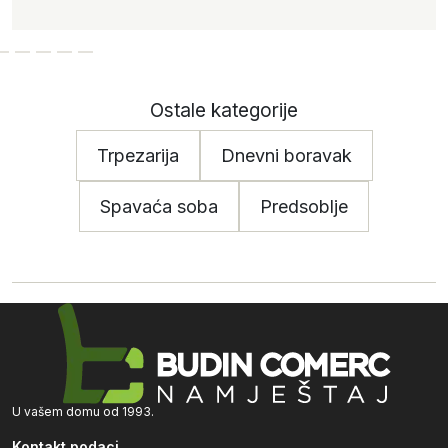
Ostale kategorije
Trpezarija
Dnevni boravak
Spavaća soba
Predsoblje
U vašem domu od 1993.
Kontakt podaci