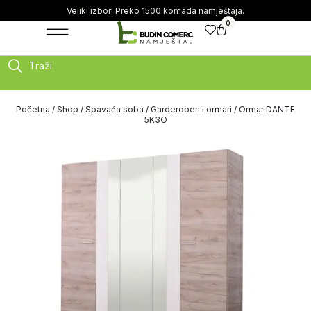
Veliki izbor! Preko 1500 komada namještaja.
0
Traži
Početna
/
Shop
/
Spavaća soba
/
Garderoberi i ormari
/ Ormar DANTE
5K3O