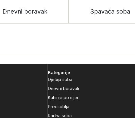
Dnevni boravak
Spavaća soba
Kategorije
Dječija soba
Dnevni boravak
Kuhinje po mjeri
Predsoblja
Radna soba
Spavaća soba