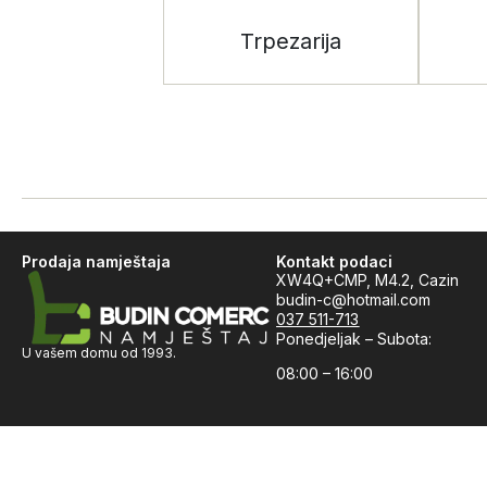
Trpezarija
Prodaja namještaja
Kontakt podaci
XW4Q+CMP, M4.2, Cazin
budin-c@hotmail.com
037 511-713
Ponedjeljak – Subota:
U vašem domu od 1993.
08:00 – 16:00