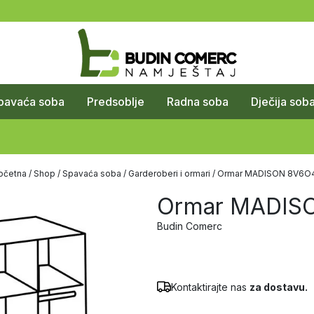
pavaća soba
Predsoblje
Radna soba
Dječija sob
očetna
/
Shop
/
Spavaća soba
/
Garderoberi i ormari
/ Ormar MADISON 8V6O
Ormar MADIS
Budin Comerc
Kontaktirajte nas
za dostavu.