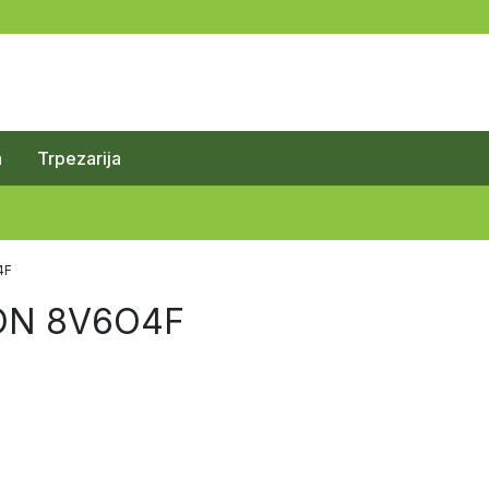
a
Trpezarija
4F
ON 8V6O4F