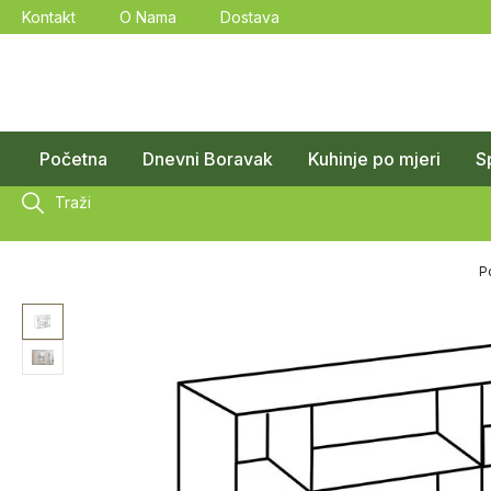
Kontakt
O Nama
Dostava
Početna
Dnevni Boravak
Kuhinje po mjeri
S
Traži
P