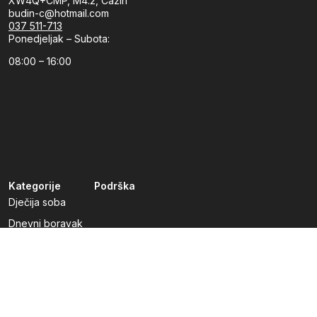
XW4Q+CMP, M4.2, Cazin
budin-c@hotmail.com
037 511-713
Ponedjeljak – Subota:
08:00 – 16:00
Kategorije
Podrška
Dječija soba
Dnevni boravak
Kuhinje po mjeri
Predsoblja
Radna soba
Spavaća soba