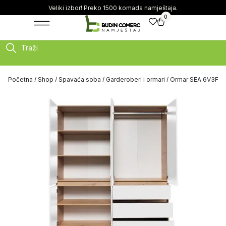
Veliki izbor! Preko 1500 komada namještaja.
0
Traži
Početna
/
Shop
/
Spavaća soba
/
Garderoberi i ormari
/ Ormar SEA 6V3F