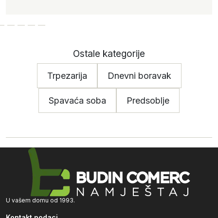
Ostale kategorije
Trpezarija
Dnevni boravak
Spavaća soba
Predsoblje
U vašem domu od 1993.
Kontakt podaci