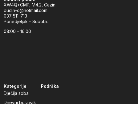
XW4Q+CMP, M4.2, Cazin
budin-c@hotmail.com
037 511-713
Ponedjeljak – Subota:
08:00 – 16:00
Kategorije
Podrška
Dječija soba
Dnevni boravak
Kuhinje po mjeri
Predsoblja
Radna soba