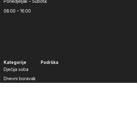
Ponedjeljak – Subota:
08:00 – 16:00
Kategorije
Podrška
Dječija soba
Dnevni boravak
Kuhinje po mjeri
Predsoblja
Radna soba
Spavaća soba