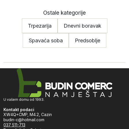
Ostale kategorije
Trpezarija
Dnevni boravak
Spavaća soba
Predsoblje
U vašem domu od 1993.
Kontakt podaci
XW4Q+CMP, M4.2, Cazin
budin-c@hotmail.com
037 511-713