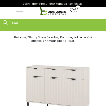
Veliki izbor! Preko 1500 komada namještaja.
0
Traži
Početna
/
Shop
/
Spavaća soba
/
Komode, ladice i noćni
ormarići
/ Komoda BREST 3K3F