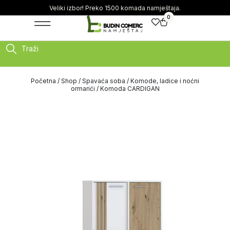
Veliki izbor! Preko 1500 komada namještaja.
0
Traži
Početna
/
Shop
/
Spavaća soba
/
Komode, ladice i noćni
ormarići
/ Komoda CARDIGAN