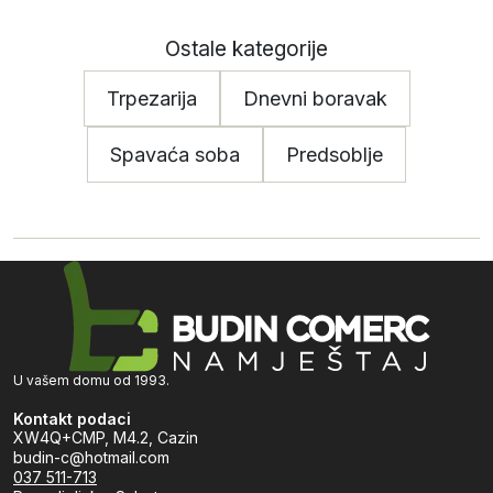
Ostale kategorije
Trpezarija
Dnevni boravak
Spavaća soba
Predsoblje
U vašem domu od 1993.
Kontakt podaci
XW4Q+CMP, M4.2, Cazin
budin-c@hotmail.com
037 511-713