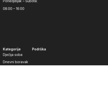
Ponedjeljak – Subota:
08:00 – 16:00
Kategorije
Podrška
Dječija soba
Dnevni boravak
Kuhinje po mjeri
Predsoblja
Radna soba
Spavaća soba