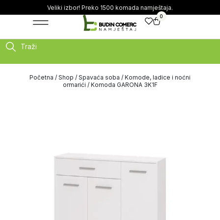
Veliki izbor! Preko 1500 komada namještaja.
0
Traži
Početna
/
Shop
/
Spavaća soba
/
Komode, ladice i noćni
ormarići
/ Komoda GARONA 3K1F