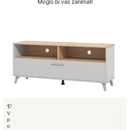
Moglo bi vas zanimati
T
V
p
o