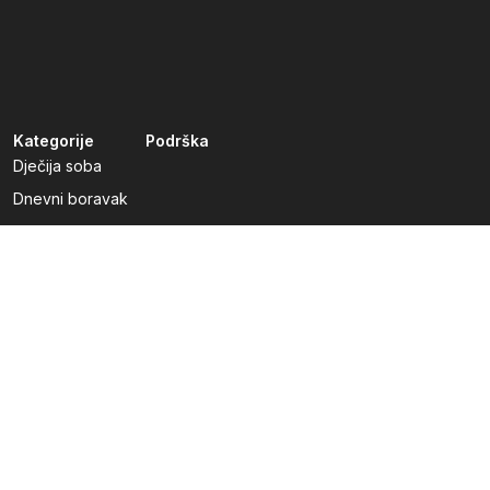
Kategorije
Podrška
Dječija soba
Dnevni boravak
Kuhinje po mjeri
Predsoblja
Radna soba
Spavaća soba