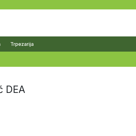
a
Trpezarija
ć DEA