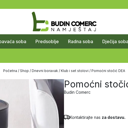
pavaća soba
Predsoblje
Radna soba
Dječija sob
Početna
/
Shop
/
Dnevni boravak
/
Klub i set stolovi
/ Pomoćni stočić DEA
Pomoćni stoči
Budin Comerc
Kontaktirajte nas
za dostavu.