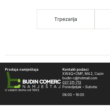
Trpezarija
Prodaja namještaja
Kontakt podaci
XW4Q+CMP, M4.2, Cazin
budin-c@hotmail.com
037 511-713
Ponedjeljak – Subota:
U vašem domu od 1993.
08:00 – 16:00