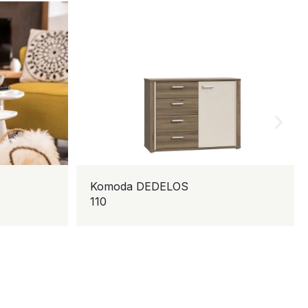
Komoda DEDELOS
K
110