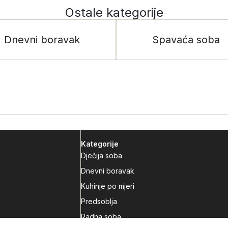
Ostale kategorije
Dnevni boravak
Spavaća soba
Kategorije
Dječija soba
Dnevni boravak
Kuhinje po mjeri
Predsoblja
Radna soba