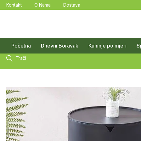
Kontakt
O Nama
Dostava
Početna
Dnevni Boravak
Kuhinje po mjeri
S
Traži