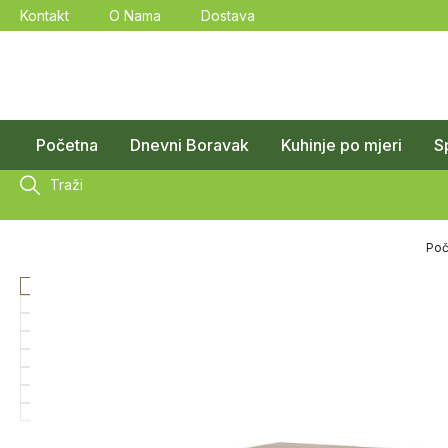
Kontakt
O Nama
Dostava
Početna
Dnevni Boravak
Kuhinje po mjeri
S
Traži
Poč