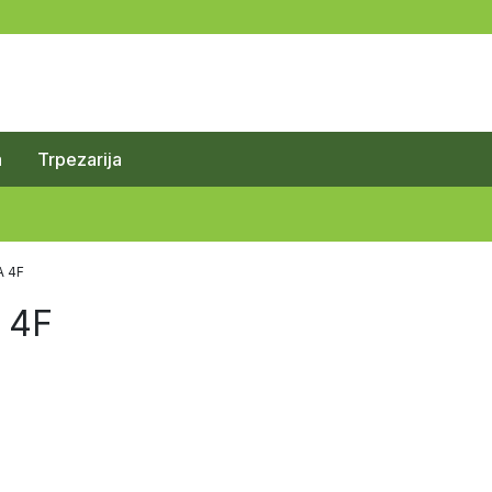
a
Trpezarija
A 4F
 4F