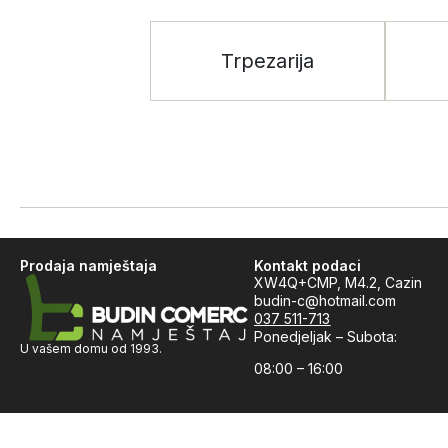
Trpezarija
Prodaja namještaja
Kontakt podaci
XW4Q+CMP, M4.2, Cazin
budin-c@hotmail.com
037 511-713
Ponedjeljak – Subota:
U vašem domu od 1993.
08:00 – 16:00