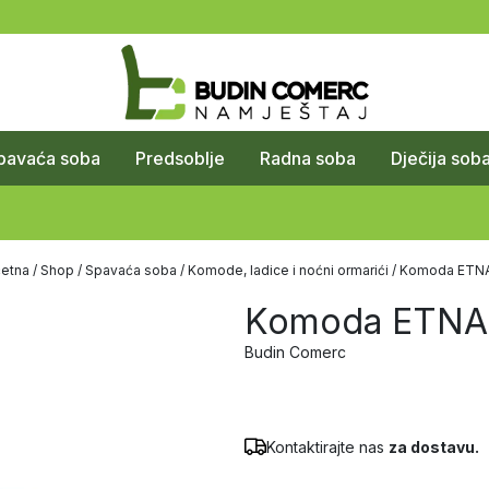
pavaća soba
Predsoblje
Radna soba
Dječija sob
etna
/
Shop
/
Spavaća soba
/
Komode, ladice i noćni ormarići
/ Komoda ETN
Komoda ETNA
Budin Comerc
Kontaktirajte nas
za dostavu.