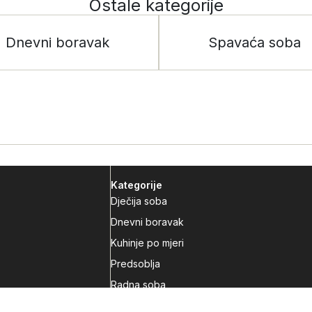
Ostale kategorije
Dnevni boravak
Spavaća soba
Kategorije
Dječija soba
Dnevni boravak
Kuhinje po mjeri
Predsoblja
Radna soba
Spavaća soba