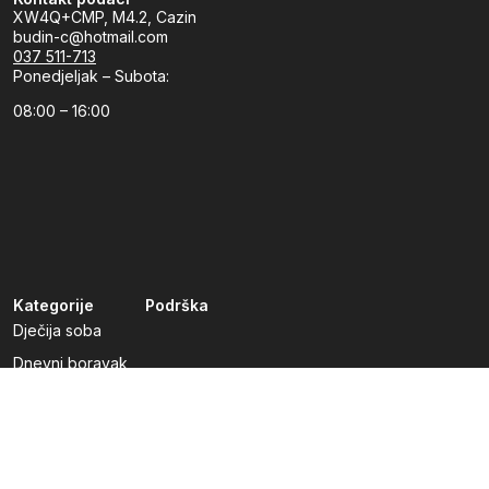
XW4Q+CMP, M4.2, Cazin
budin-c@hotmail.com
037 511-713
Ponedjeljak – Subota:
08:00 – 16:00
Kategorije
Podrška
Dječija soba
Dnevni boravak
Kuhinje po mjeri
Predsoblja
Radna soba