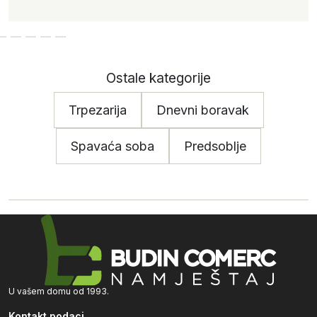
Ostale kategorije
Trpezarija
Dnevni boravak
Spavaća soba
Predsoblje
U vašem domu od 1993.
Kontakt podaci