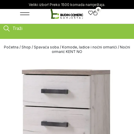
Veliki izbor! Preko 1500 komada namještaja.
0
Traži
Početna
/
Shop
/
Spavaća soba
/
Komode, ladice i noćni ormarići
/ Noćni
ormarić KENT NO