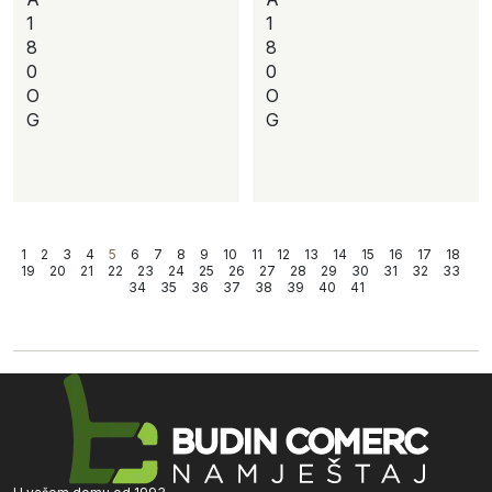
1
1
8
8
0
0
O
O
G
G
1
2
3
4
5
6
7
8
9
10
11
12
13
14
15
16
17
18
19
20
21
22
23
24
25
26
27
28
29
30
31
32
33
34
35
36
37
38
39
40
41