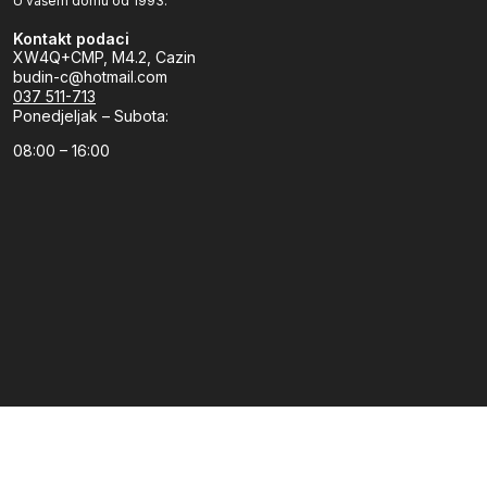
U vašem domu od 1993.
Kontakt podaci
XW4Q+CMP, M4.2, Cazin
budin-c@hotmail.com
037 511-713
Ponedjeljak – Subota:
08:00 – 16:00