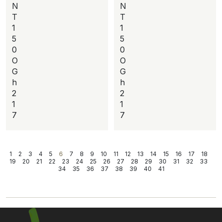
N
N
T
T
1
1
5
5
0
0
O
O
G
G
h
h
2
2
1
1
7
7
1
2
3
4
5
6
7
8
9
10
11
12
13
14
15
16
17
18
19
20
21
22
23
24
25
26
27
28
29
30
31
32
33
34
35
36
37
38
39
40
41