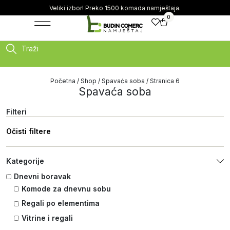
Veliki izbor! Preko 1500 komada namještaja.
0
Traži
Početna
/
Shop
/
Spavaća soba
/ Stranica 6
Spavaća soba
Filteri
Očisti filtere
Kategorije
Dnevni boravak
Komode za dnevnu sobu
Regali po elementima
Vitrine i regali