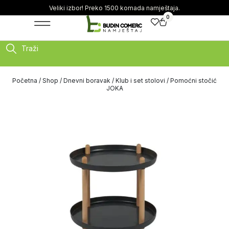
Veliki izbor! Preko 1500 komada namještaja.
0
Traži
Početna
/
Shop
/
Dnevni boravak
/
Klub i set stolovi
/ Pomoćni stočić
JOKA