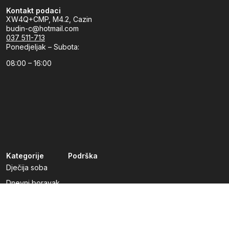
Kontakt podaci
XW4Q+CMP, M4.2, Cazin
budin-c@hotmail.com
037 511-713
Ponedjeljak – Subota:
08:00 – 16:00
Kategorije
Podrška
Dječija soba
Dnevni boravak
Kuhinje po mjeri
Predsoblja
Radna soba