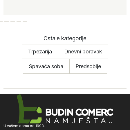
Ostale kategorije
Trpezarija
Dnevni boravak
Spavaća soba
Predsoblje
U vašem domu od 1993.