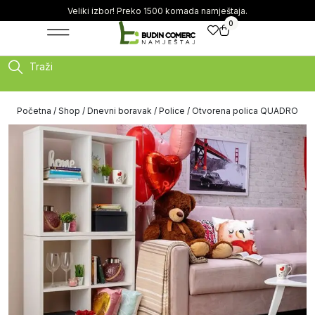
Veliki izbor! Preko 1500 komada namještaja.
0
Traži
Početna
/
Shop
/
Dnevni boravak
/
Police
/ Otvorena polica QUADRO