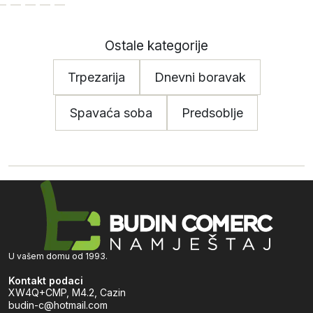
Ostale kategorije
Trpezarija
Dnevni boravak
Spavaća soba
Predsoblje
U vašem domu od 1993.
Kontakt podaci
XW4Q+CMP, M4.2, Cazin
budin-c@hotmail.com