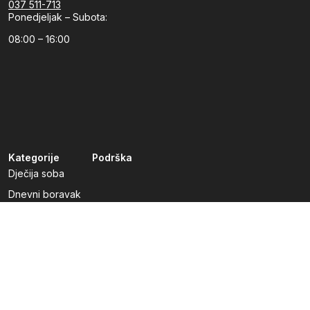
037 511-713
Ponedjeljak – Subota:
08:00 – 16:00
Kategorije
Podrška
Dječija soba
Dnevni boravak
Kuhinje po mjeri
Predsoblja
Radna soba
Spavaća soba