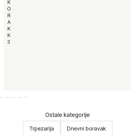
K
O
R
A
K
K
3
Ostale kategorije
Trpezarija
Dnevni boravak