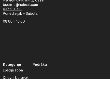
XW4Q+CMP, M4.2, Cazin
budin-c@hotmail.com
037 511-713
Ponedjeljak – Subota:
08:00 – 16:00
Kategorije
Podrška
Dječija soba
Dnevni boravak
Kuhinje po mjeri
Predsoblja
Radna soba
Spavaća soba