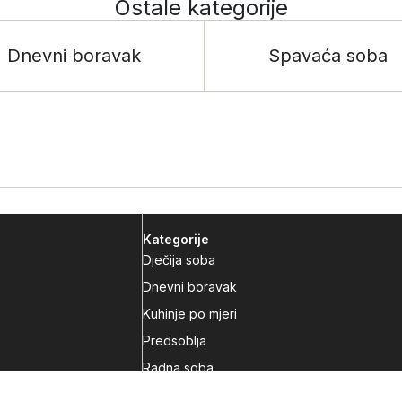
Ostale kategorije
Dnevni boravak
Spavaća soba
Kategorije
Dječija soba
Dnevni boravak
Kuhinje po mjeri
Predsoblja
Radna soba
Spavaća soba