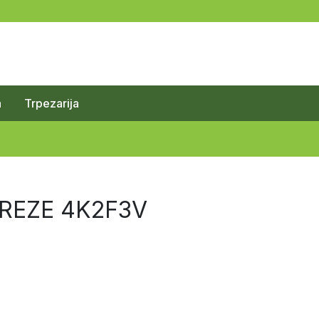
a
Trpezarija
RREZE 4K2F3V