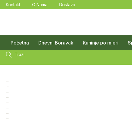
Kontakt
O Nama
Dostava
Početna
Dnevni Boravak
Kuhinje po mjeri
S
Traži