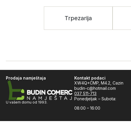
Trpezarija
Prodaja namještaja
Kontakt podaci
XW4Q+CMP, M4.2, Cazin
budin-c@hotmail.com
037 511-713
Ponedjeljak – Subota:
U vašem domu od 1993.
08:00 – 16:00