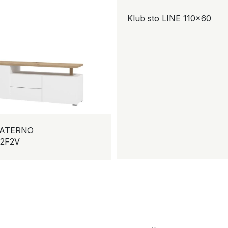
Klub sto LINE 110×60
a ATERNO
K2F2V