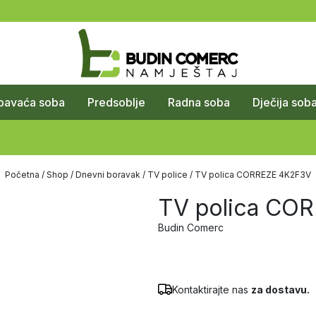
pavaća soba
Predsoblje
Radna soba
Dječija sob
Početna
/
Shop
/
Dnevni boravak
/
TV police
/ TV polica CORREZE 4K2F3V
TV polica CO
Budin Comerc
Kontaktirajte nas
za dostavu.