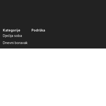
Kategorije
Podrška
Dječija soba
Dnevni boravak
Kuhinje po mjeri
Predsoblja
Radna soba
Spavaća soba