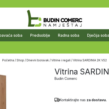
pavaća soba
Predsoblje
Radna soba
Dječija sob
Početna
/
Shop
/
Dnevni boravak
/
Vitrine i regali
/ Vitrina SARDINIA 2K VS2
Vitrina SARDI
Budin Comerc
Kontaktirajte nas
za dostavu.