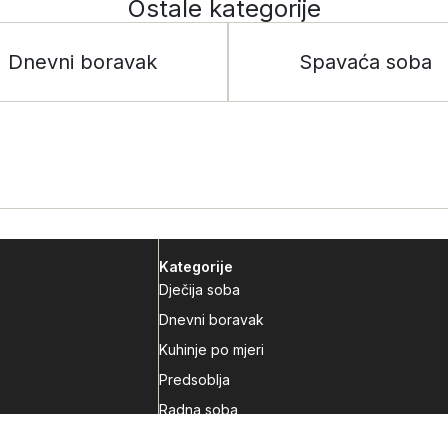
Ostale kategorije
Dnevni boravak
Spavaća soba
Kategorije
Dječija soba
Dnevni boravak
Kuhinje po mjeri
Predsoblja
Radna soba
Spavaća soba