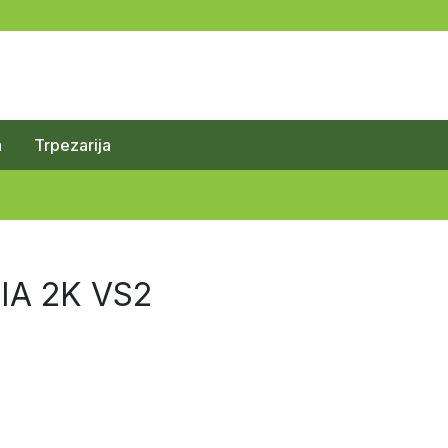
a
Trpezarija
NIA 2K VS2