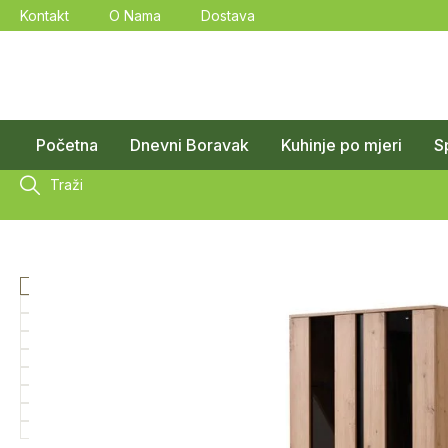
Kontakt
O Nama
Dostava
Početna
Dnevni Boravak
Kuhinje po mjeri
S
Traži