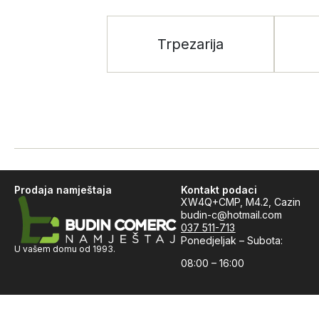
Trpezarija
Prodaja namještaja
Kontakt podaci
XW4Q+CMP, M4.2, Cazin
budin-c@hotmail.com
037 511-713
Ponedjeljak – Subota:
U vašem domu od 1993.
08:00 – 16:00