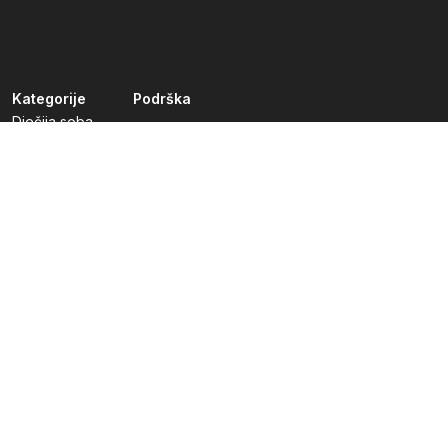
Kategorije
Podrška
Dječija soba
Dnevni boravak
Kuhinje po mjeri
Predsoblja
Radna soba
Spavaća soba