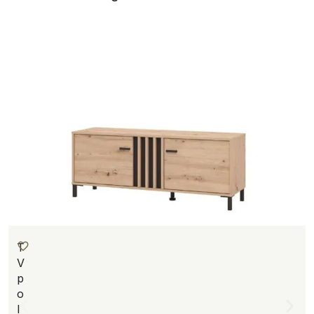
T
V
p
o
l