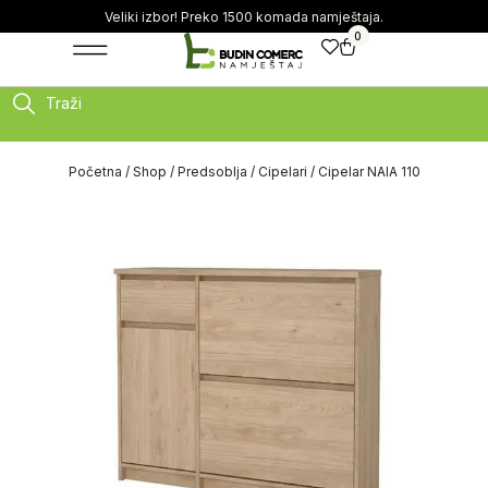
Veliki izbor! Preko 1500 komada namještaja.
0
Traži
Početna
/
Shop
/
Predsoblja
/
Cipelari
/ Cipelar NAIA 110