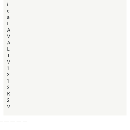
i
c
a
L
A
V
A
L
T
V
1
3
1
2
K
2
V