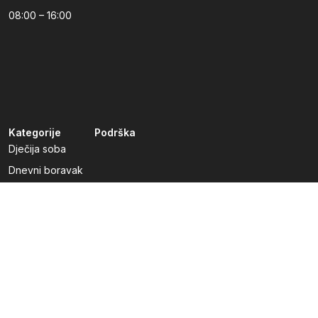
08:00 – 16:00
Kategorije
Podrška
Dječija soba
Dnevni boravak
Kuhinje po mjeri
Predsoblja
Radna soba
Spavaća soba