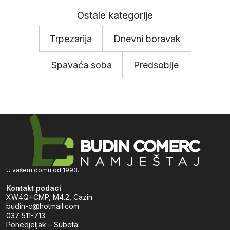
Ostale kategorije
Trpezarija
Dnevni boravak
Spavaća soba
Predsoblje
U vašem domu od 1993.
Kontakt podaci
XW4Q+CMP, M4.2, Cazin
budin-c@hotmail.com
037 511-713
Ponedjeljak – Subota: