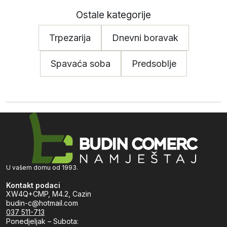
Ostale kategorije
Trpezarija
Dnevni boravak
Spavaća soba
Predsoblje
U vašem domu od 1993.
Kontakt podaci
XW4Q+CMP, M4.2, Cazin
budin-c@hotmail.com
037 511-713
Ponedjeljak – Subota: