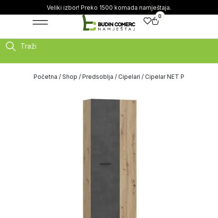
Veliki izbor! Preko 1500 komada namještaja.
0
Traži
Početna
/
Shop
/
Predsoblja
/
Cipelari
/ Cipelar NET P