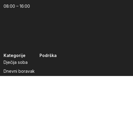
08:00 – 16:00
Kategorije
Podrška
Dječija soba
Dnevni boravak
Kuhinje po mjeri
Predsoblja
Radna soba
Spavaća soba