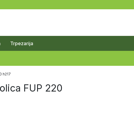
a
Trpezarija
0 h217
polica FUP 220