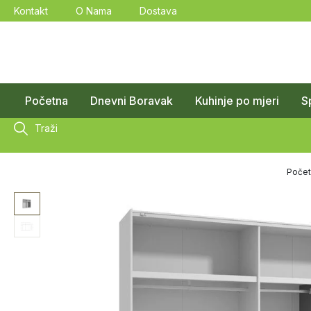
Kontakt
O Nama
Dostava
Početna
Dnevni Boravak
Kuhinje po mjeri
S
Traži
Počet