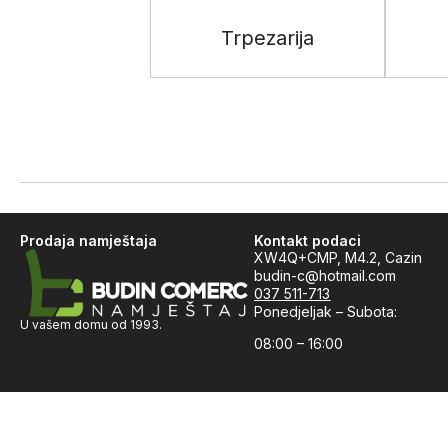
Trpezarija
Prodaja namještaja
Kontakt podaci
XW4Q+CMP, M4.2, Cazin
budin-c@hotmail.com
037 511-713
Ponedjeljak – Subota:
U vašem domu od 1993.
08:00 – 16:00