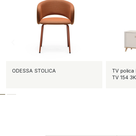
ODESSA STOLICA
TV polica DAR
TV 154 3K2F2V