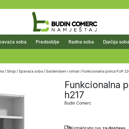
pavaća soba
Predsoblje
Radna soba
Dječija sob
na
/
Shop
/
Spavaća soba
/
Garderoberi i ormari
/ Funkcionalna polica FUP 22
Funkcionalna 
h217
Budin Comerc
Kontaktirajte nas
za dostavu.