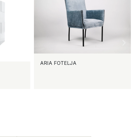
ARIA FOTELJA
TV 
CA