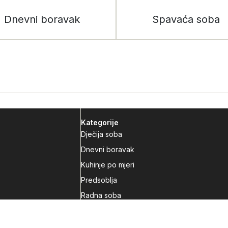
Dnevni boravak
Spavaća soba
Kategorije
Dječija soba
Dnevni boravak
Kuhinje po mjeri
Predsoblja
Radna soba
Spavaća soba