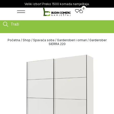
Veliki izbor! Preko 1500 komada namještaja.
0
Traži
Početna
/
Shop
/
Spavaća soba
/
Garderoberi i ormari
/ Garderober
SIERRA 220