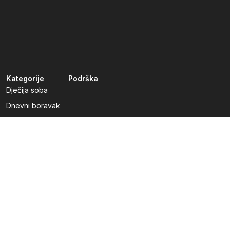
Kategorije
Podrška
Dječija soba
Dnevni boravak
Kuhinje po mjeri
Predsoblja
Radna soba
Spavaća soba