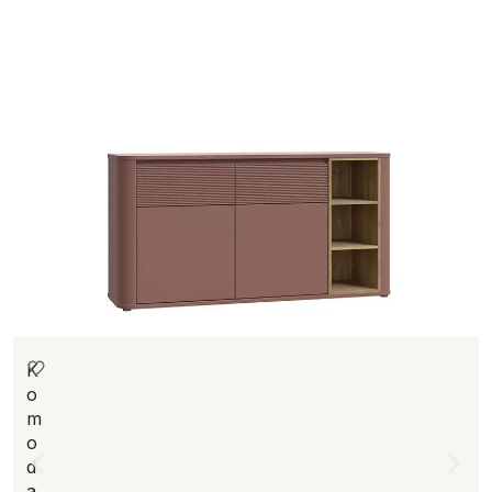
K
o
m
o
d
a