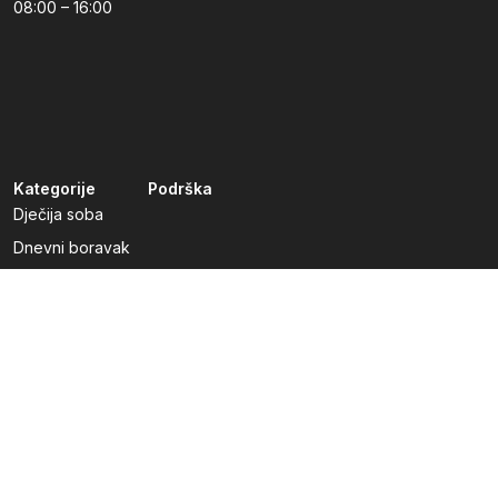
08:00 – 16:00
Kategorije
Podrška
Dječija soba
Dnevni boravak
Kuhinje po mjeri
Predsoblja
Radna soba
Spavaća soba