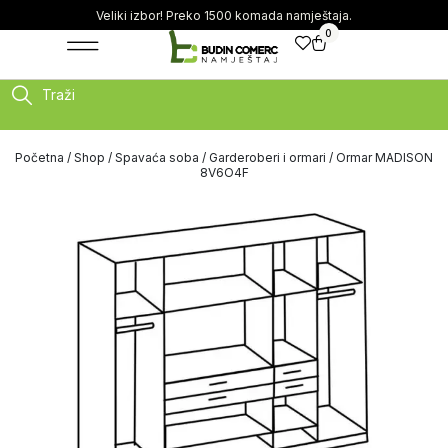
Veliki izbor! Preko 1500 komada namještaja.
0
Traži
Početna
/
Shop
/
Spavaća soba
/
Garderoberi i ormari
/ Ormar MADISON
8V6O4F