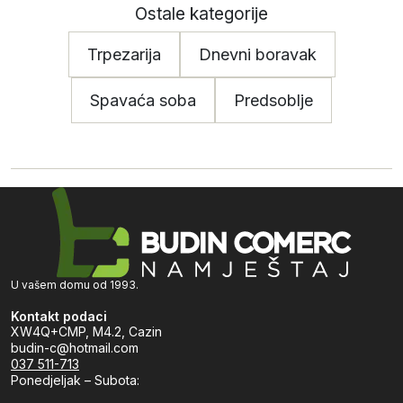
Ostale kategorije
Trpezarija
Dnevni boravak
Spavaća soba
Predsoblje
U vašem domu od 1993.
Kontakt podaci
XW4Q+CMP, M4.2, Cazin
budin-c@hotmail.com
037 511-713
Ponedjeljak – Subota: