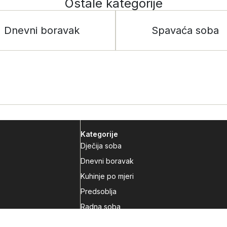
Ostale kategorije
Dnevni boravak
Spavaća soba
Kategorije
Dječija soba
Dnevni boravak
Kuhinje po mjeri
Predsoblja
Radna soba
Spavaća soba