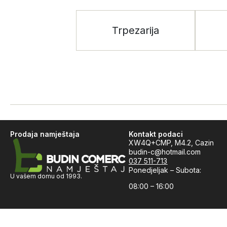
Trpezarija
Prodaja namještaja
Kontakt podaci
XW4Q+CMP, M4.2, Cazin
budin-c@hotmail.com
037 511-713
Ponedjeljak – Subota:
U vašem domu od 1993.
08:00 – 16:00