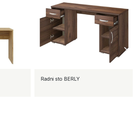
Radni sto BERLY
TV 
160