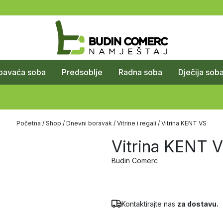
pavaća soba
Predsoblje
Radna soba
Dječija sob
Početna
/
Shop
/
Dnevni boravak
/
Vitrine i regali
/ Vitrina KENT VS
Vitrina KENT 
Budin Comerc
Kontaktirajte nas
za dostavu.