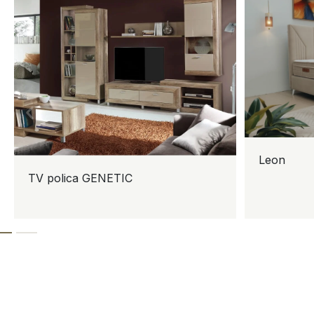
Leon
TV polica GENETIC