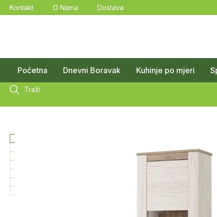
Kontakt
O Nama
Dostava
Početna
Dnevni Boravak
Kuhinje po mjeri
S
Traži