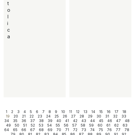
t
o
l
i
c
a
1
2
3
4
5
6
7
8
9
10
11
12
13
14
15
16
17
18
19
20
21
22
23
24
25
26
27
28
29
30
31
32
33
34
35
36
37
38
39
40
41
42
43
44
45
46
47
48
49
50
51
52
53
54
55
56
57
58
59
60
61
62
63
64
65
66
67
68
69
70
71
72
73
74
75
76
77
78
79
80
81
82
83
84
85
86
87
88
89
90
91
92