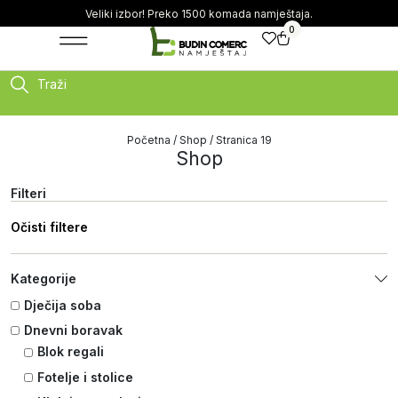
Veliki izbor! Preko 1500 komada namještaja.
0
Traži
Početna
/
Shop
/ Stranica 19
Shop
Filteri
Očisti filtere
Kategorije
Dječija soba
Dnevni boravak
Blok regali
Fotelje i stolice