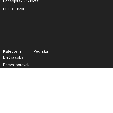
Ponedjeljak – Subota:
08:00 – 16:00
Kategorije
Podrška
Dječija soba
Dnevni boravak
Kuhinje po mjeri
Predsoblja
Radna soba
Spavaća soba