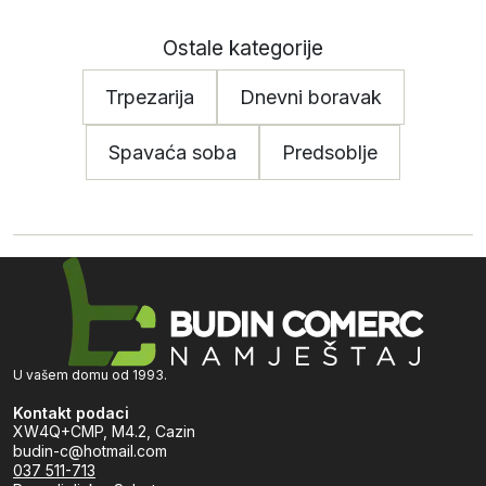
Ostale kategorije
Trpezarija
Dnevni boravak
Spavaća soba
Predsoblje
U vašem domu od 1993.
Kontakt podaci
XW4Q+CMP, M4.2, Cazin
budin-c@hotmail.com
037 511-713