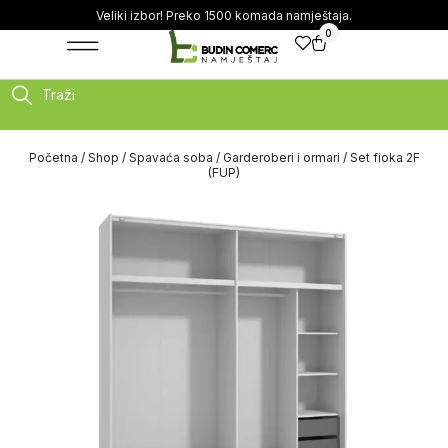
Veliki izbor! Preko 1500 komada namještaja.
0
Traži
Početna
/
Shop
/
Spavaća soba
/
Garderoberi i ormari
/ Set fioka 2F
(FUP)