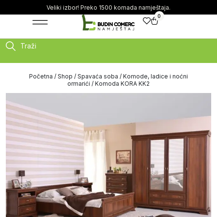
Veliki izbor! Preko 1500 komada namještaja.
0
Traži
Početna
/
Shop
/
Spavaća soba
/
Komode, ladice i noćni
ormarići
/ Komoda KORA KK2