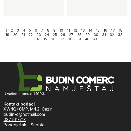
1
2
3
4
5
6
7
8
9
10
11
12
13
14
15
16
17
18
19
20
21
22
23
24
25
26
27
28
29
30
31
32
33
34
35
36
37
38
39
40
41
U vašem domu od 1993.
Kontakt podaci
XW4Q+CMP, M4.2, Cazin
budin-c@hotmail.com
037 511-713
Ponedjeljak – Subota: